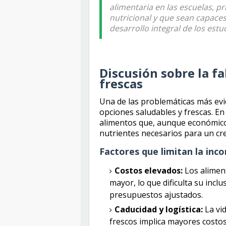
alimentaria en las escuelas, p
nutricional y que sean capaces
desarrollo integral de los estu
Discusión sobre la fa
frescas
Una de las problemáticas más evid
opciones saludables y frescas. E
alimentos que, aunque económicos
nutrientes necesarios para un cr
Factores que limitan la inc
Costos elevados:
Los aliment
mayor, lo que dificulta su inc
presupuestos ajustados.
Caducidad y logística:
La vid
frescos implica mayores costos 