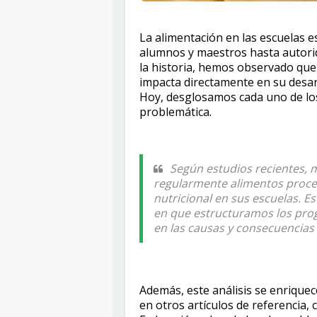
La alimentación en las escuelas e
alumnos y maestros hasta autorid
la historia, hemos observado qu
impacta directamente en su desarr
Hoy, desglosamos cada uno de lo
problemática.
Según estudios recientes, 
regularmente alimentos proce
nutricional en sus escuelas. Es
en que estructuramos los prog
en las causas y consecuencias 
Además, este análisis se enrique
en otros artículos de referencia, c