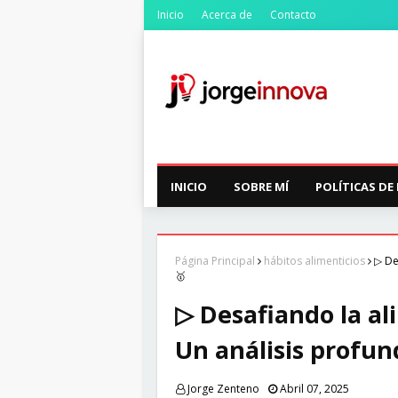
Inicio
Acerca de
Contacto
INICIO
SOBRE MÍ
POLÍTICAS DE
Página Principal
hábitos alimenticios
▷ De
🥇
▷ Desafiando la al
Un análisis profun
Jorge Zenteno
Abril 07, 2025