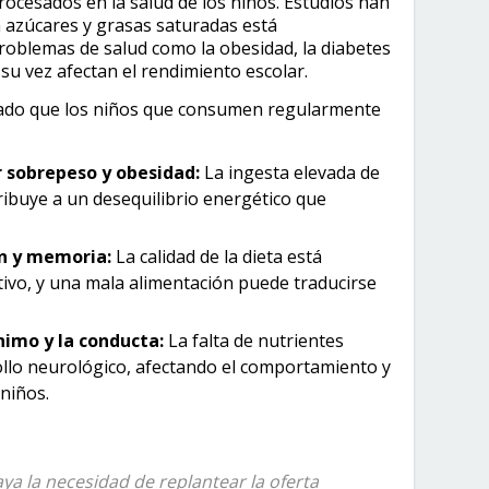
ocesados en la salud de los niños. Estudios han
 azúcares y grasas saturadas está
oblemas de salud como la obesidad, la diabetes
a su vez afectan el rendimiento escolar.
ado que los niños que consumen regularmente
r sobrepeso y obesidad:
La ingesta elevada de
tribuye a un desequilibrio energético que
n y memoria:
La calidad de la dieta está
tivo, y una mala alimentación puede traducirse
nimo y la conducta:
La falta de nutrientes
rollo neurológico, afectando el comportamiento y
 niños.
aya la necesidad de replantear la oferta