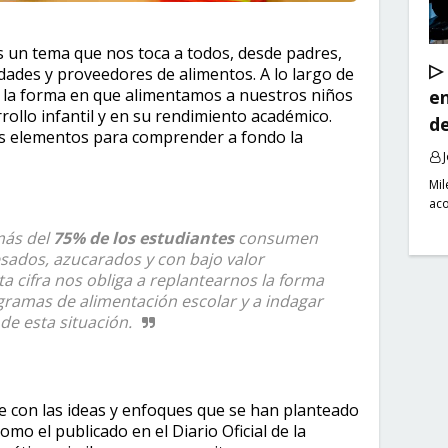
s un tema que nos toca a todos, desde padres,
▷
ades y proveedores de alimentos. A lo largo de
e la forma en que alimentamos a nuestros niños
en
ollo infantil y en su rendimiento académico.
de
s elementos para comprender a fondo la
Mil
ac
más del
75% de los estudiantes
consumen
sados, azucarados y con bajo valor
ta cifra nos obliga a replantearnos la forma
ramas de alimentación escolar y a indagar
de esta situación.
ce con las ideas y enfoques que se han planteado
omo el publicado en el Diario Oficial de la