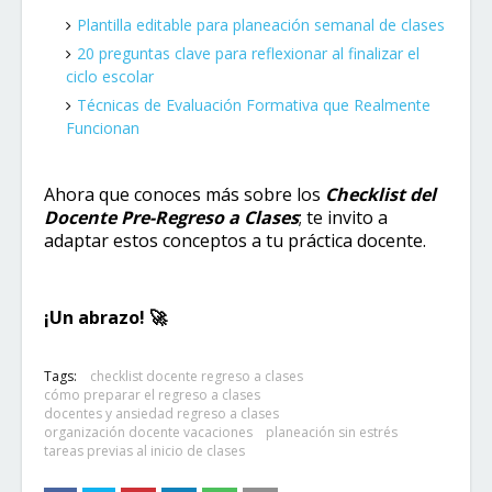
Plantilla editable para planeación semanal de clases
20 preguntas clave para reflexionar al finalizar el
ciclo escolar
Técnicas de Evaluación Formativa que Realmente
Funcionan
Ahora que conoces más sobre los
Checklist del
Docente Pre-Regreso a Clases
; te invito a
adaptar estos conceptos a tu práctica docente.
¡Un abrazo! ​🚀​
Tags:
checklist docente regreso a clases
cómo preparar el regreso a clases
docentes y ansiedad regreso a clases
organización docente vacaciones
planeación sin estrés
tareas previas al inicio de clases