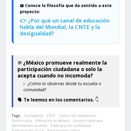
📖 Conoce la filosofía que da sentido a este
proyecto:
👉 ¿Por qué un canal de educación
habla del Mundial, la CNTE y la
desigualdad?
¿México promueve realmente la
💬
participación ciudadana o solo la
acepta cuando no incomoda?
¿Cómo lo observas desde tu escuela o
comunidad?
🗣️
Te leemos en los comentarios
.
👇
Tags:
Ciudadanía
CNTE
Cultura de obediencia
Democracia
Educación en México
Escuela mexicana
Movimientos sociales
Participación ciudadana
Participación social
Pensamiento crítico