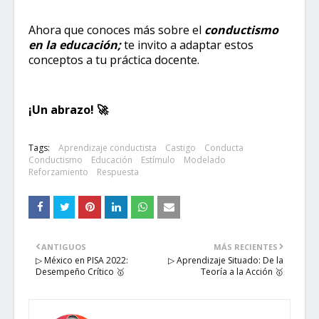
Ahora que conoces más sobre el
conductismo
en la educación;
te invito a adaptar estos
conceptos a tu práctica docente.
¡Un abrazo! 🚀​
Tags:
Aprendizaje conductista
Castigo
Conducta
Conductismo
Educación
Estímulo
Modelado
Reforzamiento
Respuesta
ANTIGUOS
MÁS RECIENTES
▷ México en PISA 2022:
▷ Aprendizaje Situado: De la
Desempeño Crítico 🥇
Teoría a la Acción 🥇