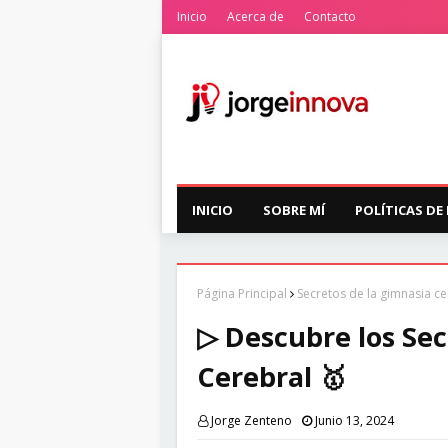
Inicio
Acerca de
Contacto
INICIO
SOBRE MÍ
POLÍTICAS DE
Página Principal
Secretos de la gimnasia ce
▷ Descubre los Sec
Cerebral 🥇
Jorge Zenteno
Junio 13, 2024