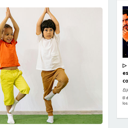
▷ 
es
co
El 
los