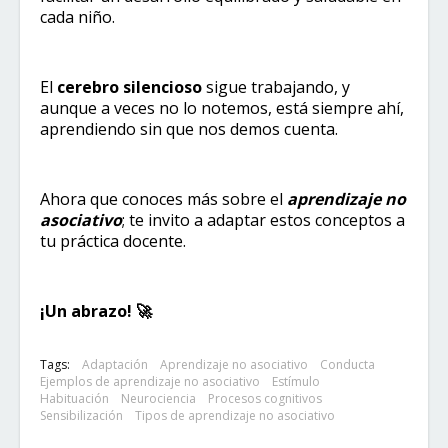
cada niño.
El
cerebro silencioso
sigue trabajando, y
aunque a veces no lo notemos, está siempre ahí,
aprendiendo sin que nos demos cuenta.
Ahora que conoces más sobre el
aprendizaje no
asociativo
; te invito a adaptar estos conceptos a
tu práctica docente.
¡Un abrazo! 🚀​
Tags:
Adaptación
Aprendizaje no asociativo
Conducta
Ejemplos de aprendizaje no asociativo
Estímulo
Habituación
Neurociencia
Procesos cognitivos
Sensibilización
Tipos de aprendizaje no asociativo