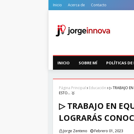
Inicio
Acerca de
Contacto
INICIO
SOBRE MÍ
POLÍTICAS DE
Página Principal
Educación
▷ TRABAJO EN
ESTO... 🥇
▷ TRABAJO EN EQU
LOGRARÁS CONOCI
Jorge Zenteno
Febrero 01, 2023