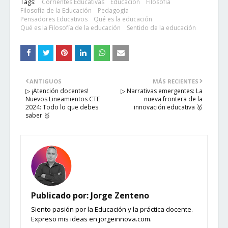
Tags:
Corrientes Educativas
Educación
Filosofía
Filosofía de la Educación
Pedagogía
Pensadores Educativos
Qué es la educación
Qué es la Filosofía de la educación
Sentido de la educación
ANTIGUOS
MÁS RECIENTES
▷ ¡Atención docentes!
▷ Narrativas emergentes: La
Nuevos Lineamientos CTE
nueva frontera de la
2024: Todo lo que debes
innovación educativa 🥇
saber 🥇
Publicado por:
Jorge Zenteno
Siento pasión por la Educación y la práctica docente.
Expreso mis ideas en jorgeinnova.com.