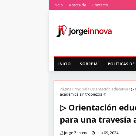
Inicio
Acerca de
Contacto
INICIO
SOBRE MÍ
POLÍTICAS DE
Página Principal
Orientación educativa
▷ 
académica sin tropiezos 🥇
▷ Orientación educ
para una travesía 
Jorge Zenteno
Julio 09, 2024