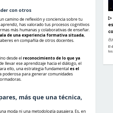
der con otros
▷ 
n camino de reflexión y conciencia sobre tu
es
 aprendiz, has valorado tus procesos cognitivos
 formas más humanas y colaborativas de enseñar.
co
sala de una experiencia formativa situada
,
saberes en compañía de otros docentes.
El 
los
ino desde el
reconocimiento de lo que ya
e llevar ese aprendizaje hacia el diálogo, el
para ello, una estrategia fundamental
es el
vía poderosa para generar comunidades
sformadoras.
 pares, más que una técnica,
 una moda ni una metodología pasajera. Es, en