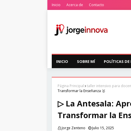
Inicio
Acerca de
Contacto
INICIO
SOBRE MÍ
POLÍTICAS DE
Página Principal
taller intensivo para doce
Transformar la Enseñanza 🥇
▷ La Antesala: Apr
Transformar la En
Jorge Zenteno
Julio 15, 2025